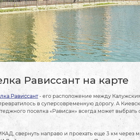
лка Рависсант на карте
лка Рависсант
- его расположение между Калужским
превратилось в суперсовременную дорогу. А Киевск
ттеджного поселка «Рависан» всегда может выбрать 
 МКАД, свернуть направо и проехать еще 3 км через 