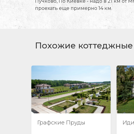
Пучково, По Киевке - надо в 21 км от
проехать еще примерно 14 км.
Похожие коттеджные 
ы
Идиллия
Ва
по