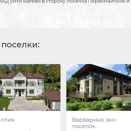
 МКАД уйти налево в сторону поселка Первомайское и
поселки:
рварино эко-
Империал
селок