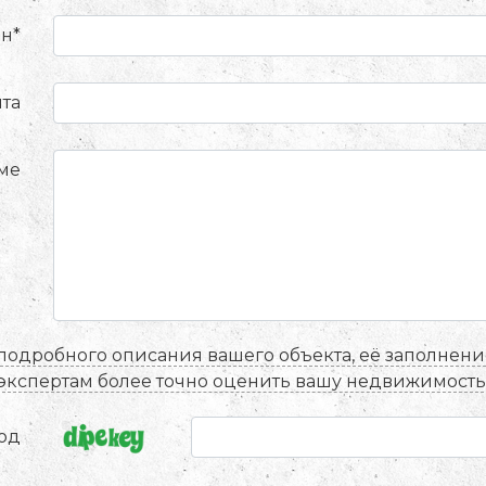
н*
чта
ме
подробного описания вашего объекта, её заполнен
экспертам более точно оценить вашу недвижимость
од