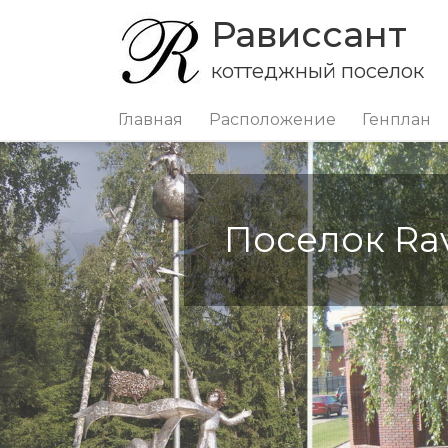
Рависсант
коттеджный поселок
Главная
Расположение
Генплан
Поселок Rav