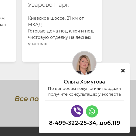
Уварово Парк
Ново-Н
им
Киевское шоссе, 21 км от
Камерный
иал
МКАД
построен
Готовые дома под ключ и под
поселок в
чистовую отделку на лесных
Коттеджи
участках
класса в 
Киевском
Ольга Хомутова
По вопросам покупки или продажи
получите консультацию у эксперта
Все поселки Новой
Москвы
8-499-322-25-34, доб.119