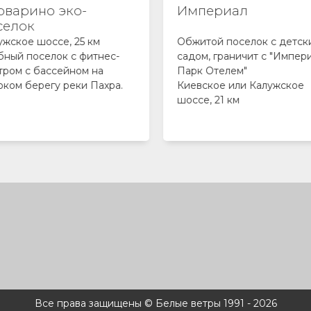
рварино эко-
Империал
селок
ужское шоссе, 25 км
Обжитой поселок с детск
бный поселок с фитнес-
садом, граничит с "Импер
тром с бассейном на
Парк Отелем"
оком берегу реки Пахра.
Киевское или Калужское
шоссе, 21 км
Все права защищены © Белые ветры 1991 - 2026