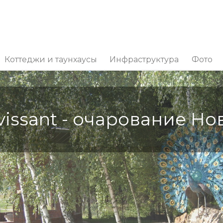
Коттеджи и таунхаусы
Инфраструктура
Фото
issant - очарование Но