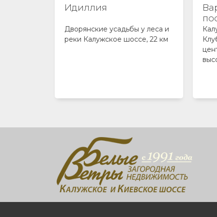
ы
Идиллия
Ва
по
ок
Дворянские усадьбы у леса и
Кал
Киевском
реки Калужское шоссе, 22 км
Клу
поведный
цен
итектура
выс